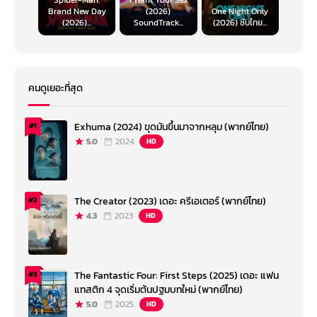
Spider-Man:
I Want Your Sex
Brand New Day
(2026)
One Night Only
(2026)...
SoundTrack...
(2026) ซับไทย...
คนดูเยอะที่สุด
Exhuma (2024) ขุดมันขึ้นมาจากหลุม (พากย์ไทย)
#1
5.0
2024
HD
The Creator (2023) เดอะ ครีเอเตอร์ (พากย์ไทย)
#2
4.3
2023
HD
The Fantastic Four: First Steps (2025) เดอะ แฟน
#3
แทสติก 4 จุดเริ่มต้นปฐมบทใหม่ (พากย์ไทย)
5.0
2025
HD