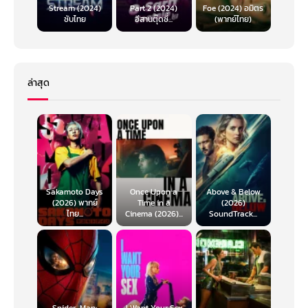
Stream (2024)
Part 2 (2024)
Foe (2024) อมิตร
ซับไทย
อีสานตุ๊ดซี่...
(พากย์ไทย)
ล่าสุด
Sakamoto Days
Once Upon a
Above & Below
(2026) พากย์
Time in a
(2026)
ไทย...
Cinema (2026)...
SoundTrack...