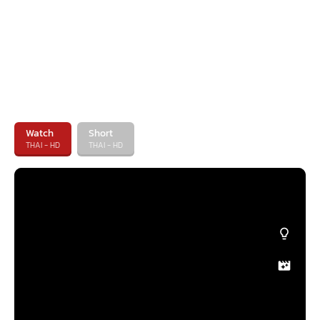
Watch
Short
THAI - HD
THAI - HD