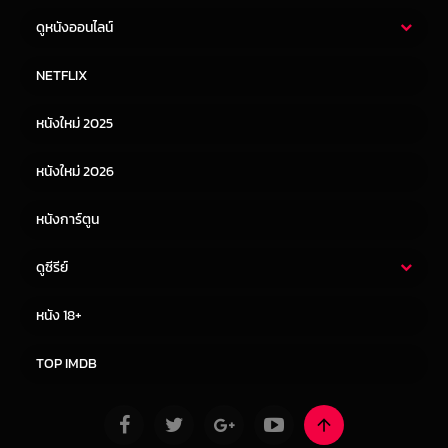
ดูหนังออนไลน์
หนังไทย
หนังฝรั่ง
NETFLIX
หนังเอเชีย
หนังเกาหลี
หนังใหม่ 2025
หนังจีน
หนังญี่ปุ่น
หนังใหม่ 2026
หนังการ์ตูน
ดูซีรีย์
ซีรี่ย์ไทย
ซีรีย์จีน
หนัง 18+
ซีรีย์ฝรั่ง
ซีรีย์เกาหลี
TOP IMDB