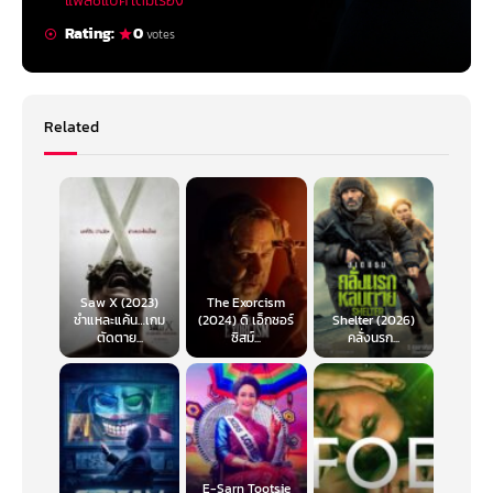
แฟลชแบ็ค เต็มเรื่อง
Rating:
0
votes
Related
Saw X (2023)
The Exorcism
ชำแหละแค้น…เกม
(2024) ดิ เอ็กซอร์
Shelter (2026)
ตัดตาย...
ซิสม์...
คลั่งนรก...
E-Sarn Tootsie