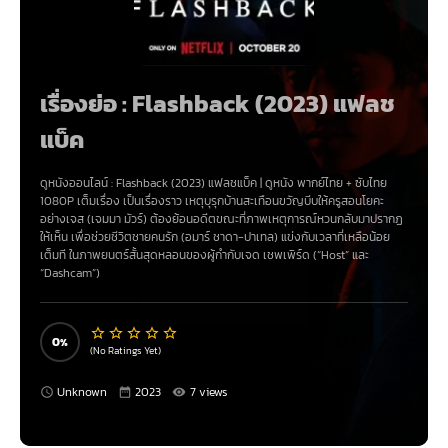
เรื่องย่อ : Flashback (2023) แฟลช
แบ็ค
ดูหนังออนไลน์ :
Flashback (2023) แฟลชแบ็ค
| ดู
หนัง
พากย์ไทย + ซับไทย
1080P เต็มเรื่อง เป็นเรื่องราว เหตุบุรุกบ้านสะเทือนขวัญบีบให้ครูสอนโยคะ
อย่างเจส (เจมมา มัวร์) ต้องย้อนอดีตขณะที่ภาพเหตุการณ์หวนกลับมาปรากฏ
ให้เห็น เพื่อช่วยชีวิตชายคนรัก (อมาร์ ชาดา-ปาเทล) แข่งกับเวลาที่เหลือน้อย
เต็มที ในภาพยนตร์สั้นสุดหลอนของผู้กำกับเจด เชพเพิร์ด (“Host” และ
“Dashcam”)
0
(No Ratings Yet)
Unknown
2023
7 views