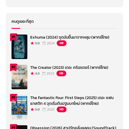
คนดูเยอะที่สุด
Exhuma (2024) ขุดมันขึ้นมาจากหลุม (พากย์ไทย)
#1
5.0
2024
HD
The Creator (2023) เดอะ ครีเอเตอร์ (พากย์ไทย)
#2
fast furious x เรื่องย่อ
4.3
2023
HD
“ต้องย้อนกันไปถึงปี 2012 – 2013 นู่นเลย ช่วงนั้นผมได้คุยกับพอล วอล์กเกอร์
กันว่าเราน่าจะจบตำนาน Fast กันที่ภาค 10 ดีมั้ย ซึ่งผมก็คิดว่ามันน่าจะดีนะ เพราะ
มาพิจารณาดูแล้วว่าเราก็มีเรื่องราวให้เล่ามากพอที่จะจบด้วยหนัง 2 ภาค ตอนนี้
The Fantastic Four: First Steps (2025) เดอะ แฟน
#3
มันก็กลายเป็นว่าเรื่องที่เราได้คุยกันไว้มันใกล้จะเป็นจริงล่ะ สำหรับผมแล้วที่ผ่าน
แทสติก 4 จุดเริ่มต้นปฐมบทใหม่ (พากย์ไทย)
มามันเป็นความมหัศจรรย์มาก เป็นการเดินทางที่เยี่ยมยอด พวกเรามองเหมือน
5.0
2025
HD
ๆ กันว่าเลข 10 นี่ล่ะกำลังดี สำหรับการปิดฉากที่สวยงาม มันจะเป็นจุดหมาย
ปลายทางที่เรื่องราวของเรากำลังมุ่งหน้าไป”
ถึงแม้ว่าเรื่องราวในแฟรนไชส์หลักกำลังจะจบลง แต่ไม่ได้หมายความว่าแฟรน
Obsession (2026) สาปรักคลั่งหลอน (SoundTrack)
#4