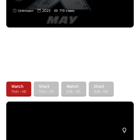
นิตยสาร Empire ที่ดูเหมือนจะเป็นภาคบทสรุปที่ยาวและ ดอม ทอเรตโต ก็จะ
ต้องเผชิญหน้ากับโจทก์เก่าและโจทก์ใหม่เพียบทีเดียว
Unknown
2023
719 views
คือภาคที่ 10 ของตำนาน Fast & Furious เป็นจุดเริ่มต้นสำหรับบทสุดท้ายของ
หนึ่งในแฟรนไชส์ระดับโลกที่ได้รับความนิยมและเป็นตำนานเล่าขาน หลังจากที่แฟ
รนไชส์นี้ได้ก้าวเข้าสู่ศตวรรษที่ 3 และยังคงไม่แผ่วแรงลงเลยด้วยทีมนักแสดง
และตัวละครหลักกลุ่มเดิมกับที่ทุกอย่างเริ่มต้นขึ้น บัดนี้ พวกเขาจะได้เผชิญหน้า
กับคู่ปรับที่อันตรายที่สุดเท่าที่พวกเขาเคยเจอมา ภัยคุกคามน่าสะพรึงกลัวจาก
เงาอดีต ที่ถูกเผาผลาญด้วยหนี้เลือด ผู้มุ่งมั่นจะพังครอบครัวนี้ให้แตกเป็นเสี่ยง
และทำลายทุกสิ่ง และทุกคนที่ดอมรัก ไปตลอดกาล
เร็วแรงทะลุนรก 10 พากย์
ไทย เต็มเรื่อง
Watch
Short
Watch
Short
THAI - HD
THAI - HD
SUB - HD
SUB - HD