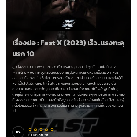
เรื่องย่อ : Fast X (2023) เร็ว..แรงทะลุ
นรก 10
ดูหนังออนไลน์ :
Fast X (2023) เร็ว..แรงทะลุนรก 10
|
ดูหนังออนไลน์ 2023
พากย์ไทย + ซับไทย จุดเริ่มต้นของบทสรุปเส้นทางแห่งความเร็ว..แรงทะลุนรก
ของสายซิ่ง ดอม โทเร็ตโตและครอบครัวของเขาผ่านภารกิจมากมายและต่อสู้กับ
สิ่งที่เป็นไปไม่ได้ ดอม โทเร็ตโตและครอบครัวของเขาได้ชิงไหวชิงพริบ ตื่น
ตระหนก และเอาชนะศัตรูทุกคนที่ขวางหน้า ตอนนี้พวกเขาได้เผชิญหน้ากับคู่
ต่อสู้ที่ร้ายกาจที่สุดเท่าที่พวกเขาเคยเผชิญมา นั่นคือภัยคุกคามอันน่าสะพรึงกลัว
ที่โผล่ออกมาจากเงามืดของอดีตซึ่งถูกกระตุ้นด้วยการล้างแค้นด้วยเลือด และผู้
ที่ตั้งใจแน่วแน่ที่จะทำลายครอบครัวนี้และทำลายทุกสิ่ง และทุกคนที่ดอมรักตลอด
ไป
Fast & Furious X เร็วแรงทะลุนรก 10
มันกำลังจะมาถึงจุดจบ และมันคือการ
แข่งขันไปยังเส้นชัย มันจะมีการบาดเจ็บล้มตายเกิดขึ้นอย่างมากมาย เป็นสิ่งที่ผู้
0
กำกับ “หลุยส์ เลแตร์ริเยร์” ได้นิยามถึงหนัง “Fast and Furious 10” เอาไว้กับ
(No Ratings Yet)