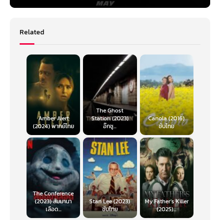
Fast & Furious X เร็วแรงทะลุนรก
10 พากย์ไทย
Related
แผนการของดันเต้จะทำให้ครอบครัวของดอมต้องพลัดพรากกระจัดกระจายกัน
ไป จากลอสแองเจลิส สู่สุสานในกรุงโรม จากบราซิลสู่ลอนดอนและจากโปรตุเกส
สู่แอนตาร์กติกา จะมีการสร้างพันธมิตรหน้าใหม่และศัตรูเก่าก็จะปรากฏตัวอีก
ครั้ง แต่ทุกสิ่งเปลี่ยนแปลงไปเมื่อดอมได้รู้ว่าลูกชายวัย 8 ขวบของเขา (ลีโอ อา
เบโล เพอร์รีจาก Black-ish) เป็นเป้าหมายสุดท้ายในการล้างแค้นของดันเต้
หลังจากภารกิจมากมายและการฝ่าฟันอุปสรรคนานัปการ ดอม ทอเร็ตโต้ (วิน
ดีเซล) และครอบครัวของเขา ก็สามารถเฉือนคม ชนะสงครามประสาทและแซง
หน้าศัตรูทุกคนที่อยู่บนเส้นทางของพวกเขาได้ ยูนิเวอร์แซล พิคเจอร์ส ได้ฤกษ์
The Ghost
Amber Alert
Station (2023)
Canola (2016)
ปล่อยตัวอย่างหนังแรกของ Fast X ออกมาให้แฟน ๆ ทั่วโลกได้ตื่นเต้น ที่มีความ
(2024) พากย์ไทย
อ๊กซู...
ซับไทย
ยาวเกือบ 4 นาทีเลยทีเดียว เพราะนี่จะเป็นบทสรุปภาคสุดท้ายของหนังเรื่องนี้
แล้ว โดยเนื้อหาที่เปิดเผยออกมานั้น ดูเหมือนว่าจะเชื่อมโยงกับภารกิจที่นครริโอ
จากในหนัง Fast Five และนั่นเป็นเหตุทำให้ ดานเต้ (เจสัน โมโมอา) กลับมาปรากฏ
ตัวเพื่อสะสางแค้นที่ยังค้างคาอยู่กับ ดอม โดยที่ครั้งนี้จะเป็นศึกที่ยิ่งใหญ่กว่า
เดิม และเขาจะต้องเลือกระหว่างจะปกป้องครอบครัวตัวเอง หรือสมาชิกแก๊งซิ่ง
ที่เขาเรียกกว่าครอบครัวเหมือนกัน
แม้ว่า F9 ที่เลื่อนมาตั้งแต่ปีที่แล้วมาเป็น 27 พ.ค. ปีนี้ ยังไม่รู้สถานะลูกผีลูกคนว่า
The Conference
จะได้ฉายตามกำหนด หรือว่าจะต้องเลื่อนอีก แต่ถึงอย่างนั้นนักข่าวที่มีโอกาสได้
(2023) สัมมานา
Stan Lee (2023)
My Father’s Killer
สัมภาษณ์ วิน ดีเซล นักแสดงนำประจำแฟรนไชส์และผู้อำนวยการสร้างถึง Fast
เลือด...
ซับไทย
(2025)...
10 ที่ วิน ดีเซล เคยประกาศไว้ว่าจะเป็นภาคปิดตำนาน Fast เสียที ซึ่งวินก็ได้