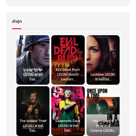
ยืนยันคำตอบว่าแผนการยังคงเดิม และ Fast & Furious 10 จะแบ่งครึ่งเป็น 2
ภาคตามเทรนด์หนังฮอลลีวูดที่มักจบภาคสุดท้ายกันแบบนี้
ล่าสุด
Lucky Strike
Evil Dead Burn
(2026) พากย์
(2026) ผีอมตะ
Lockbox (2026)
ไทย...
แผดเผา...
พากย์ไทย...
The Isolate Thief
Sakamoto Days
Once Upon a
(2026) พากย์
(2026) พากย์
Time in a
ไทย...
ไทย...
Cinema (2026)...