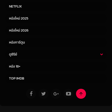
หนังไทย
หนังฝรั่ง
NETFLIX
หนังเอเชีย
หนังเกาหลี
หนังใหม่ 2025
หนังจีน
หนังญี่ปุ่น
หนังใหม่ 2026
หนังการ์ตูน
Fast & Furious X เร็วแรงทะลุนรก 10 พากย์
ไทย เต็มเรื่อง
ดูซีรีย์
ซีรี่ย์ไทย
ซีรีย์จีน
ภาพยนตร์เรื่องนี้ยังร่วมแสดงโดยทีมนักแสดงกลุ่มใหม่สำหรับแฟรนไชส์นี้ ซึ่ง
หนัง 18+
รวมถึงนักแสดงรางวัลออสการ์ บรี ลาร์สัน ในบท เทส เจ้าหน้าที่ผู้ทรยศเอเจนซี,
ซีรีย์ฝรั่ง
ซีรีย์เกาหลี
อลัน ริชท์สัน (Reacher) ในบท ไอเมส หัวหน้าคนใหม่ของเอเจนซี ผู้ไม่ได้
ปลาบปลื้มในตัวลูกทีมของดอมเท่ากับมิสเตอร์โนบอดี้ หัวหน้าคนเก่า, แดเนียลา
TOP IMDB
เมลชีเออร์ (The Suicide Squad) ในบทนักซิ่งชาวบราซิลเลียน ผู้มีความ
เกี่ยวข้องกับอดีตของดอมอย่างแน่นแฟ้นและนักแสดงเจ้าของรางวัลออสการ์
ในตำนาน ริต้า โมริโน ในบทคุณยายทอเร็ตโต้ ของดอมและมีอา
กำกับโดย หลุยส์ เล็ทเทอร์เรียร์ (Clash of the Titans, The Incredible Hulk)
นำแสดงโดยทีมนักแสดงที่กลับมาอีกครั้งอย่าง มิเชลล์ รอดริเกซ, ไทริส กิ๊บสัน,
คริส “ลูดาคริส” บริดเจส, นาตาลี เอ็มมานูเอล, จอร์ดานา บรูว์สเตอร์, ซง คัง, เจ