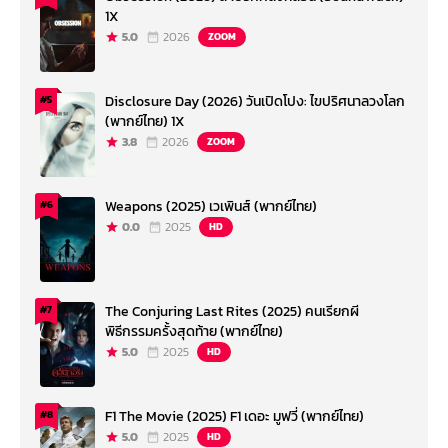
ไชส์ Fast จะยุติลงแค่นี้ เพราะทีมงานได้วางแผนจะมีภาคแยกอีกหลายเรื่องเลยที่
1X
จะขยายเรื่องราว ทั้งพันธมิตรของดอม หรือว่าเหล่าศัตรูของเขา ที่เดินหน้าไป
5.0
2026
ZOOM
แล้วก็อย่าง Hobbs and Shaw ก็ประสบความสำเร็จสวยงามแล้วกำลังจะมีภาค
ต่ออีกด้วย ภาคแยกเรื่องต่อไปก็จะเป็นเรื่องราวของเหล่าคาแรกเตอร์หญิงใน
แฟรนไชส์ มี เล็ตตี้ ออร์ทิซ ในบทนำ
Disclosure Day (2026) วันเปิดโปง: ไขปริศนาลวงโลก
#5
ในขณะนี้แฟน ๆ ก็ยังเฝ้ารอกำหนดฉายของ F9 กันอย่างใจจดใจจ่อ เพราะรอ
(พากย์ไทย) 1X
เก้อกันมาแล้วหลังจากได้ดูตัวอย่างหนังสุดมันส์กันไป แต่พอใกล้ถึงกำหนดฉาย
3.8
2026
ZOOM
แล้วก็เจอสถานการณ์โควิด-19 ระบาดทำให้ทั่วโลกต้องล็อกดาวน์ แล้วก็ต้องรอ
กำหนดฉายใหม่กันข้ามปีเลย ซึ่ง วิน ดีเซล ก็ยังออกมายั่วน้ำลายอีกว่า ตัวอย่างที่
ได้เห็นกันนั้นมันแค่น้ำจิ้มเพราะหนังจริงจะมีอะไรให้เห็นอีกมาก
Weapons (2025) เวเพินส์ (พากย์ไทย)
#6
Fast & Furious X
0.0
2025
HD
The Conjuring Last Rites (2025) คนเรียกผี
#7
พิธีกรรมครั้งสุดท้าย (พากย์ไทย)
5.0
2025
HD
F1 The Movie (2025) F1 เดอะ มูฟวี่ (พากย์ไทย)
#8
5.0
2025
HD