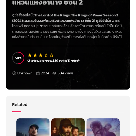
แหวนแห่งอำนาจ ซีซั่น 2
ดูซีรี่ส์ออนไลน์
:
The Lord of the Rings: The Rings of Power Season 2
(2024) เดอะลอร์ดออฟเดอะริงส์ แหวนแห่งอำนาจ ซีซั่น 2
|
ดูซีรี่ย์ฝรั่ง
พากย์
ไทย ฟรี ทุกตอน | "
เซารอน
" กลับมาแล้ว หลังจากโดนกาลาเดรียลขับไล่ไป บัดนี้
ดาร์กลอร์ดต้องใช้ความเจ้าเล่ห์เพื่อสร้างความแข็งแกร่งขึ้นใหม่ และสร้างแหวน
แห่งอำนาจในตำนานขึ้นมา โดยข่มขู่ว่าจะเป็นการบังคับทุกผู้คนในมิดเดิลเอิร์ธให้
ทำตามเจตนารมณ์อันชั่วร้าย ซีซัน 2 นำตัวละครที่ผู้คนรักที่สุดและเปราะบางที่สุด
เข้าสู่กระแสแห่งความมืดมิดที่ก่อตัวเพิ่มขึ้น ท้าทายให้แต่ละคนค้นหาตำแหน่งแห่ง
ที่ของตนในโลกที่จวนเจียนจะเกิดหายนะ
50
(
2
votes, average:
2.50
out of 5,
rated
)
Unknown
2024
504 views
Related