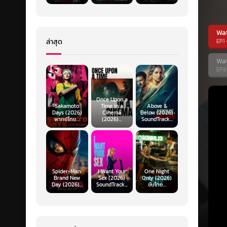
Wa
ล่าสุด
EP.1
Wa
EP.8
Once Upon a
Sakamoto
Time in a
Above &
Days (2026)
Cinema
Below (2026)
พากย์ไทย...
(2026)...
SoundTrack...
Spider-Man:
I Want Your
One Night
Brand New
Sex (2026)
Only (2026)
Day (2026)...
SoundTrack...
ซับไทย...