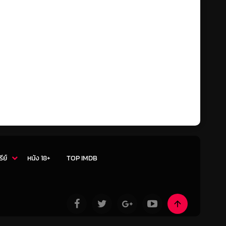
รีย์
หนัง 18+
TOP IMDB