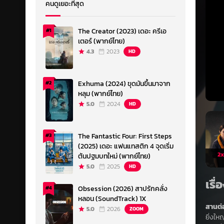
คนดูเยอะที่สุด
The Creator (2023) เดอะ ครีเอ
#1
เตอร์ (พากย์ไทย)
4.3
2023
HD
Exhuma (2024) ขุดมันขึ้นมาจาก
#2
หลุม (พากย์ไทย)
5.0
2024
HD
The Fantastic Four: First Steps
#3
(2025) เดอะ แฟนแทสติก 4 จุดเริ่ม
2x
ต้นปฐมบทใหม่ (พากย์ไทย)
5.0
2025
HD
เรื
Obsession (2026) สาปรักคลั่ง
#4
หลอน (SoundTrack) 1X
สานต่
5.0
2026
ZOOM
ยิ่งให