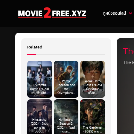
ดูหนังออนไลน์
Related
The
The B
Percy
Weak Hero
Pyramid
Jackson and
Class (2025)
Game (2024)
the
นักเรียนดี
เกมพีระมิด...
Olympians...
เดือด...
Hierarchy
Hellbound
(2024) วังวน
Season 2
สงคราม
(2024) ทัณฑ์
The Gardener
ชนชั้น...
นรก...
(2025) เดอะ...