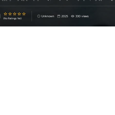
่นผู้มีอิทธิพล บีบให้เข้ามารับผิดชอบโปรเจกต์บุญในการสร้างวัดแห่งหนึ่งให้กลายเป
กเงินและเครือข่ายผลประโยชน์ซับซ้อนเอาไว้ ภารกิจของสาธุ 2 ครั้งนี้ จึงไม่ได้เป็น
ะหว่างศรัทธา การเมือง และอำนาจมืด ซึ่งอาจทำให้ทั้งสามต้องแลกด้วยความปลอดภัยของต
Unknown
2025
330 views
ภาพ
“
พุทธพาณิชย์
”
ไปสู่ระบบอิทธิพลที่โยงกับการเมืองระดับพื้นที่และเบื้องหลังอา
(No Ratings Yet)