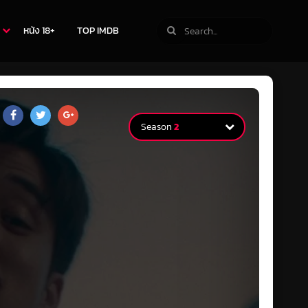
หนัง 18+
TOP IMDB
Season
2
Season
1
1 Episodes
Season
2
1 Episodes