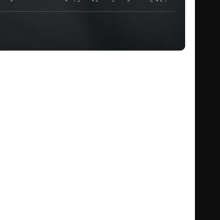
็นศูนย์กลางสะพานบุญยุคใหม่ ที่ภายใต้ภาพลักษณ์สวยหรูนั้นได้ซ่อน
เพียงการทำงานเพื่อปลดหนี้อีกต่อไป แต่เป็นการเดินอยู่บนเส้น
ัวเอง แม้จะรู้ว่าอยู่ในเกมที่ไม่อาจถอนตัวได้ง่าย ซีซั่นนี้ยัง
ชญากรรม ทำให้เรื่องราวดุเดือด เข้มข้น และท้าทายกว่าเดิมหลายเท่า