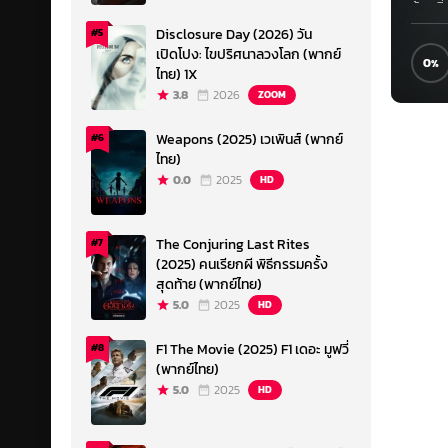
ท้องถิ
กลไกฟอ
Disclosure Day (2026) วัน
#5
บางๆ ร
เปิดโปง: ไขปริศนาลวงโลก (พากย์
0
ขยาย
ไทย) 1X
3.8
2026
ZOOM
Weapons (2025) เวเพินส์ (พากย์
#6
ไทย)
0.0
2025
HD
The Conjuring Last Rites
#7
(2025) คนเรียกผี พิธีกรรมครั้ง
สุดท้าย (พากย์ไทย)
5.0
2025
HD
F1 The Movie (2025) F1 เดอะ มูฟวี่
#8
(พากย์ไทย)
5.0
2025
HD