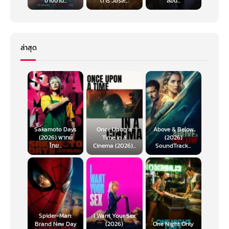
ข้างบ้าน...
ตาร์ วอร์ส:...
สอน...
ล่าสุด
Sakamoto Days
Once Upon a
Above & Below
(2026) พากย์
Time in a
(2026)
ไทย...
Cinema (2026)...
SoundTrack...
Spider-Man:
I Want Your Sex
Brand New Day
(2026)
One Night Only