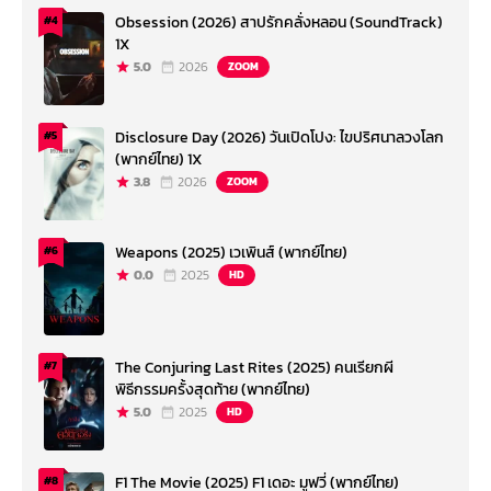
Obsession (2026) สาปรักคลั่งหลอน (SoundTrack)
#4
1X
5.0
2026
ZOOM
Disclosure Day (2026) วันเปิดโปง: ไขปริศนาลวงโลก
#5
(พากย์ไทย) 1X
3.8
2026
ZOOM
Weapons (2025) เวเพินส์ (พากย์ไทย)
#6
0.0
2025
HD
The Conjuring Last Rites (2025) คนเรียกผี
#7
พิธีกรรมครั้งสุดท้าย (พากย์ไทย)
5.0
2025
HD
F1 The Movie (2025) F1 เดอะ มูฟวี่ (พากย์ไทย)
#8