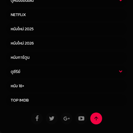
ดูหนังออนไลน์
หนังไทย
หนังฝรั่ง
NETFLIX
หนังเอเชีย
หนังเกาหลี
หนังใหม่ 2025
หนังจีน
หนังญี่ปุ่น
หนังใหม่ 2026
หนังการ์ตูน
ดูซีรีย์
ซีรี่ย์ไทย
ซีรีย์จีน
หนัง 18+
ซีรีย์ฝรั่ง
ซีรีย์เกาหลี
TOP IMDB