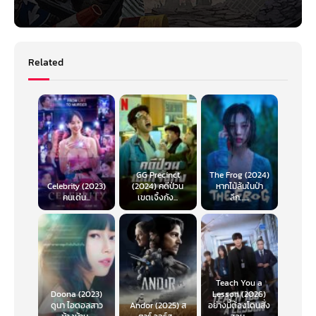
Related
GG Precinct
The Frog (2024)
Celebrity (2023)
(2024) คดีป่วน
หากไม้ล้มในป่า
คนเด่น...
เขตเจิ้งกัง...
ลึก…...
Teach You a
Doona (2023)
Lesson (2026)
ดูนา ไอดอลสาว
Andor (2025) ส
อย่างนี้ต้องโดนสั่ง