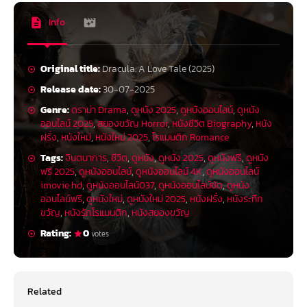
Info
Original title:
Dracula: A Love Tale (2025)
Release date:
30-07-2025
Genre:
ดราม่า Drama
,
ดูหนัง 2025
,
ดูหนังออนไลน์
,
ดูหนัง
ออนไลน์ 2025
,
สยองขวัญ Horror
,
หนังชีวิต Biography
,
หนัง
ฝรั่ง
,
หนังใหม่
,
หนังใหม่ 2025
,
โรแมนติก Romance
Tags:
จินตนาการ
,
ชีวิต
,
ดูหนัง
,
ดูหนัง 2025
,
ดูหนังฟรี
,
ดูหนัง
ฟรี 2025
,
ดูหนังออนไลน์
,
ดูหนังออนไลน์ 4K
,
ดูหนังออนไลน์
imovie hd
,
ดูหนังออนไลน์037
,
ดูหนังออนไลน์ชัด
,
ดูหนัง
ออนไลน์ฟรี
,
ดูหนังใหม่
,
ดูหนังใหม่ 2025
,
หนังฝรั่ง
,
หนังระทึก
ขวัญ
,
หนังรักโรแมนติก
,
หนังสยองขวัญ
Rating:
0
votes
Related