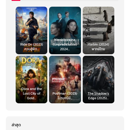
Nieobliczalna
Ride On (2023)
(Unpredictable)
Harbin (2024)
ควบสู้ฟัด...
2024...
พากย์ไทย
Dora and the
Lost City of
Postman (2023)
The Shadow’s
Gold...
ไปรษณีย์...
Edge (2025)...
ล่าสุด