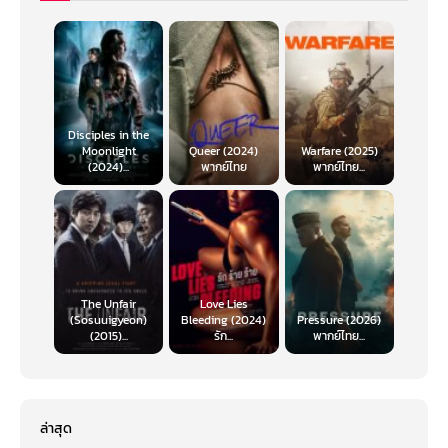
Disciples in the
Moonlight
Queer (2024)
Warfare (2025)
(2024)...
พากย์ไทย
พากย์ไทย...
The Unfair
Love Lies
(Sosuuigyeon)
Bleeding (2024)
Pressure (2026)
(2015)...
รัก...
พากย์ไทย...
ล่าสุด