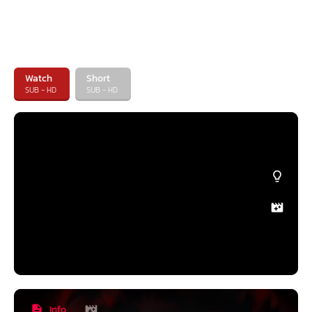
Watch
Short
SUB - HD
SUB - HD
Info