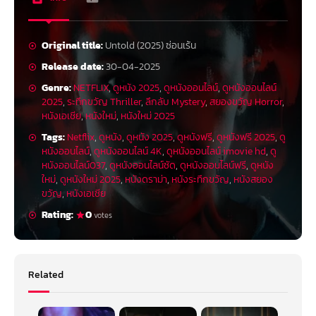
Original title:
Untold (2025) ซ่อนเร้น
Release date:
30-04-2025
Genre:
NETFLIX
,
ดูหนัง 2025
,
ดูหนังออนไลน์
,
ดูหนังออนไลน์
2025
,
ระทึกขวัญ Thriller
,
ลึกลับ Mystery
,
สยองขวัญ Horror
,
หนังเอเชีย
,
หนังใหม่
,
หนังใหม่ 2025
Tags:
Netflix
,
ดูหนัง
,
ดูหนัง 2025
,
ดูหนังฟรี
,
ดูหนังฟรี 2025
,
ดู
หนังออนไลน์
,
ดูหนังออนไลน์ 4K
,
ดูหนังออนไลน์ imovie hd
,
ดู
หนังออนไลน์037
,
ดูหนังออนไลน์ชัด
,
ดูหนังออนไลน์ฟรี
,
ดูหนัง
ใหม่
,
ดูหนังใหม่ 2025
,
หนังดราม่า
,
หนังระทึกขวัญ
,
หนังสยอง
ขวัญ
,
หนังเอเชีย
Rating:
0
votes
Related