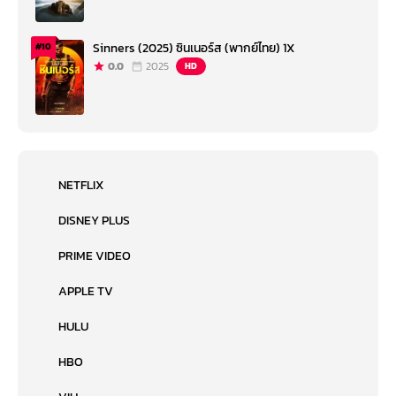
Sinners (2025) ซินเนอร์ส (พากย์ไทย) 1X
#10
0.0
2025
HD
NETFLIX
DISNEY PLUS
PRIME VIDEO
APPLE TV
HULU
HBO