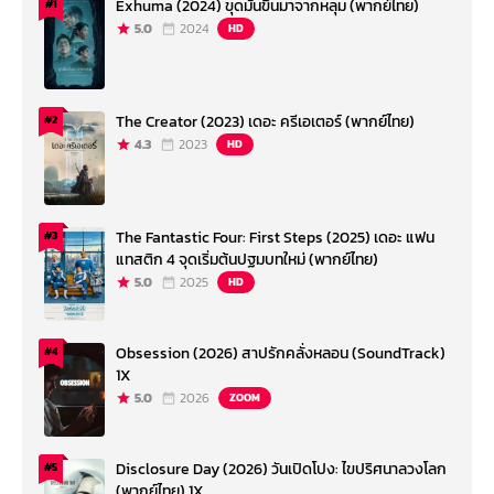
Exhuma (2024) ขุดมันขึ้นมาจากหลุม (พากย์ไทย)
#1
5.0
2024
HD
The Creator (2023) เดอะ ครีเอเตอร์ (พากย์ไทย)
#2
4.3
2023
HD
The Fantastic Four: First Steps (2025) เดอะ แฟน
#3
แทสติก 4 จุดเริ่มต้นปฐมบทใหม่ (พากย์ไทย)
5.0
2025
HD
Obsession (2026) สาปรักคลั่งหลอน (SoundTrack)
#4
1X
5.0
2026
ZOOM
Disclosure Day (2026) วันเปิดโปง: ไขปริศนาลวงโลก
#5
(พากย์ไทย) 1X