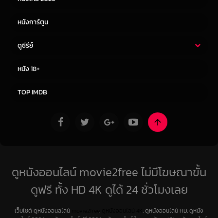
หนังการ์ตูน
ดูซีรีย์
ซีรี่ย์ไทย
ซีรีย์จีน
หนัง 18+
ซีรีย์ฝรั่ง
ซีรีย์เกาหลี
TOP IMDB
ดูหนังออนไลน์ movie2free ไม่มีโฆษณาขั้น
ดูฟรี ทั้ง HD 4K ดูได้ 24 ชั่วโมงเลย
เว็บไซต์ ดูหนังออนลไลน์
movie2free
,
ดูหนังออนไลน์ 4K
, ดูหนังออนไลน์ HD, ดูหนัง