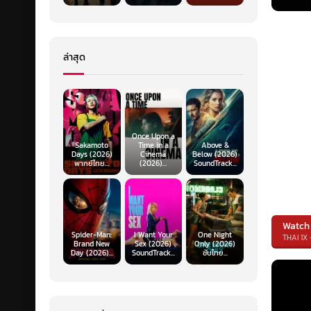
ล่าสุด
Once Upon a
Sakamoto
Time in a
Above &
Days (2026)
Cinema
Below (2026)
พากย์ไทย...
(2026)...
SoundTrack...
Watch
Spider-Man:
I Want Your
One Night
THAI 1X 
Brand New
Sex (2026)
Only (2026)
Day (2026)...
SoundTrack...
ซับไทย...