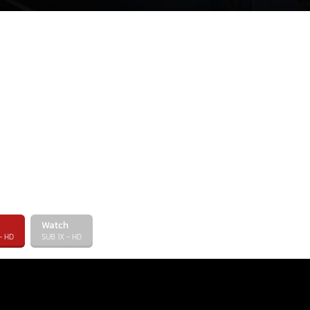
Watch
- HD
SUB 1X - HD