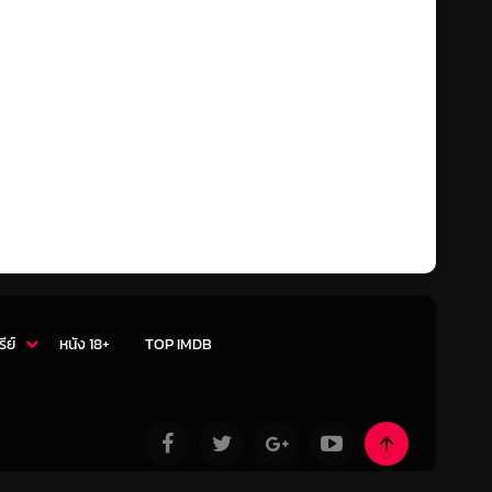
รีย์
หนัง 18+
TOP IMDB