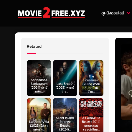
ดูหนังออนไลน์
Related
The
Saripodhaa
Housemaid
Sanivaaram
Last Breath
(2025) ความ
(2024) เสาร์
(2025) พากย์
ลับแม่บ้าน
คลั่ง...
ไทย...
ร้าย...
Silent Island:
As Above So
La Dolce Villa
Strange
Below (2014)
(2025) วิลล่า
Beasts
แดนหลอน
แห่งรัก...
(2024)...
สยองใต้โลก...