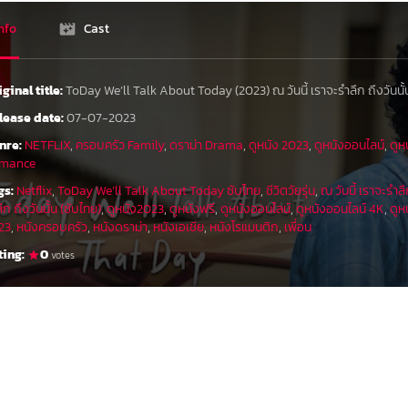
nfo
Cast
iginal title:
ToDay We’ll Talk About Today (2023) ณ วันนี้ เราจะรำลึก ถึงวันนั้
lease date:
07-07-2023
nre:
NETFLIX
,
ครอบครัว Family
,
ดราม่า Drama
,
ดูหนัง 2023
,
ดูหนังออนไลน์
,
ดูห
mance
gs:
Netflix
,
ToDay We’ll Talk About Today ซับไทย
,
ชีวิตวัยรุ่น
,
ณ วันนี้ เราจะรำลึ
ึก ถึงวันนั้น (ซับไทย)
,
ดูหนัง2023
,
ดูหนังฟรี
,
ดูหนังออนไลน์
,
ดูหนังออนไลน์ 4K
,
ดูห
23
,
หนังครอบครัว
,
หนังดราม่า
,
หนังเอเชีย
,
หนังโรแมนติก
,
เพื่อน
ting:
0
votes