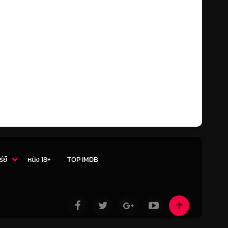
รีย์
หนัง 18+
TOP IMDB