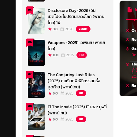
I
Disclosure Day (2026) วัน
#5
เปิดโปง: ไขปริศนาลวงโลก (พากย์
ไทย) 1X
3.8
2026
ZOOM
Or
Re
Weapons (2025) เวเพินส์ (พากย์
#6
Ge
ไทย)
Ro
0.0
2025
HD
Ta
รำล
The Conjuring Last Rites
#7
20
(2025) คนเรียกผี พิธีกรรมครั้ง
Ra
สุดท้าย (พากย์ไทย)
5.0
2025
HD
F1 The Movie (2025) F1 เดอะ มูฟวี่
#8
(พากย์ไทย)
5.0
2025
HD