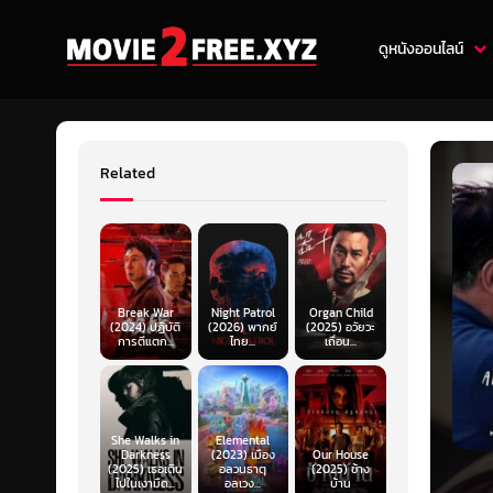
ดูหนังออนไลน์
Related
Break War
Night Patrol
Organ Child
(2024) ปฏิบัติ
(2026) พากย์
(2025) อวัยวะ
การตีแตก...
ไทย...
เถื่อน...
She Walks in
Elemental
Darkness
(2023) เมือง
Our House
(2025) เธอเดิน
อลวนธาตุ
(2025) ข้าง
ไปในเงามืด...
อลเวง...
บ้าน