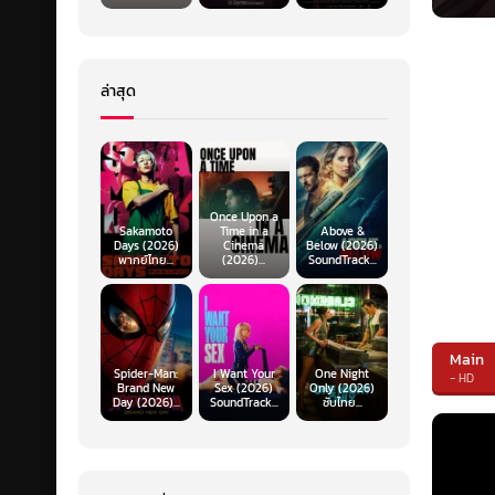
ล่าสุด
Once Upon a
Sakamoto
Time in a
Above &
Days (2026)
Cinema
Below (2026)
พากย์ไทย...
(2026)...
SoundTrack...
Main
Spider-Man:
I Want Your
One Night
- HD
Brand New
Sex (2026)
Only (2026)
Day (2026)...
SoundTrack...
ซับไทย...