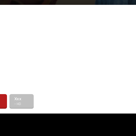
Xxx
- HD