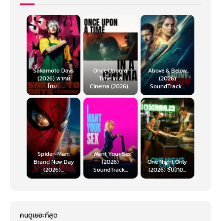
Sakamoto Days
Once Upon a
Above & Below
(2026) พากย์
Time in a
(2026)
ไทย...
Cinema (2026)...
SoundTrack...
Spider-Man:
I Want Your Sex
Brand New Day
(2026)
One Night Only
(2026)...
SoundTrack...
(2026) ซับไทย...
คนดูเยอะที่สุด