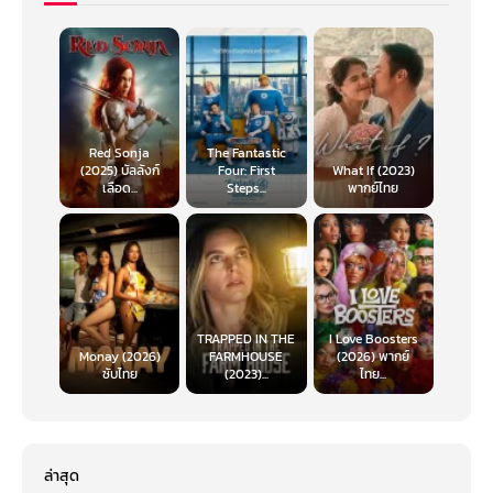
Red Sonja
The Fantastic
(2025) บัลลังก์
Four: First
What If (2023)
เลือด...
Steps...
พากย์ไทย
TRAPPED IN THE
I Love Boosters
Monay (2026)
FARMHOUSE
(2026) พากย์
ซับไทย
(2023)...
ไทย...
ล่าสุด