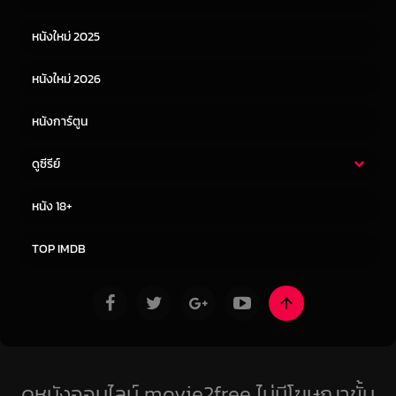
หนังเอเชีย
หนังเกาหลี
หนังใหม่ 2025
หนังจีน
หนังญี่ปุ่น
หนังใหม่ 2026
หนังการ์ตูน
ดูซีรีย์
ซีรี่ย์ไทย
ซีรีย์จีน
หนัง 18+
ซีรีย์ฝรั่ง
ซีรีย์เกาหลี
TOP IMDB
ดูหนังออนไลน์ movie2free ไม่มีโฆษณาขั้น