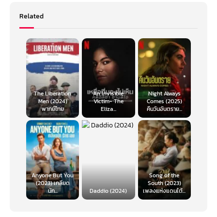
Related
The Liberation
An Invisible
Night Always
Men (2024)
Victim- The
Comes (2025)
พากย์ไทย
Eliza...
คืนวันอันตราย...
Anyone But You
Song of the
(2023) เกลียด
South (2023)
นัก...
Daddio (2024)
เพลงแห่งแดนใต้...