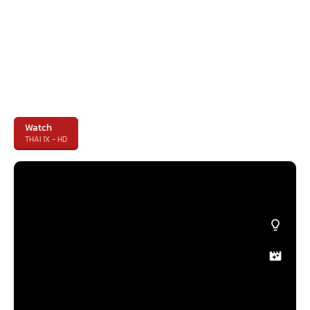
Watch
THAI 1X - HD