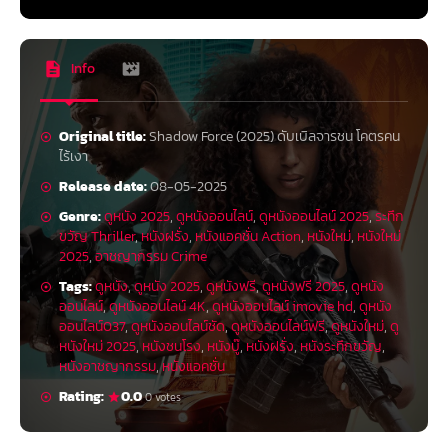
Info
Original title:
Shadow Force (2025) ดับเบิลจารชน โคตรคน
ไร้เงา
Release date:
08-05-2025
Genre:
ดูหนัง 2025
,
ดูหนังออนไลน์
,
ดูหนังออนไลน์ 2025
,
ระทึก
ขวัญ Thriller
,
หนังฝรั่ง
,
หนังแอคชั่น Action
,
หนังใหม่
,
หนังใหม่
2025
,
อาชญากรรม Crime
Tags:
ดูหนัง
,
ดูหนัง 2025
,
ดูหนังฟรี
,
ดูหนังฟรี 2025
,
ดูหนัง
ออนไลน์
,
ดูหนังออนไลน์ 4K
,
ดูหนังออนไลน์ imovie hd
,
ดูหนัง
ออนไลน์037
,
ดูหนังออนไลน์ชัด
,
ดูหนังออนไลน์ฟรี
,
ดูหนังใหม่
,
ดู
หนังใหม่ 2025
,
หนังชนโรง
,
หนังบู๊
,
หนังฝรั่ง
,
หนังระทึกขวัญ
,
หนังอาชญากรรม
,
หนังแอคชั่น
Rating:
0.0
0 votes