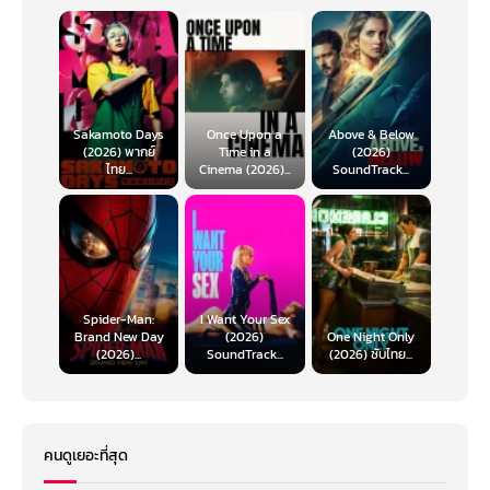
Sakamoto Days
Once Upon a
Above & Below
(2026) พากย์
Time in a
(2026)
ไทย...
Cinema (2026)...
SoundTrack...
Spider-Man:
I Want Your Sex
Brand New Day
(2026)
One Night Only
(2026)...
SoundTrack...
(2026) ซับไทย...
คนดูเยอะที่สุด