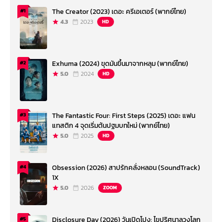
The Creator (2023) เดอะ ครีเอเตอร์ (พากย์ไทย)
#1
4.3
2023
HD
Exhuma (2024) ขุดมันขึ้นมาจากหลุม (พากย์ไทย)
#2
5.0
2024
HD
The Fantastic Four: First Steps (2025) เดอะ แฟน
#3
แทสติก 4 จุดเริ่มต้นปฐมบทใหม่ (พากย์ไทย)
5.0
2025
HD
Obsession (2026) สาปรักคลั่งหลอน (SoundTrack)
#4
1X
5.0
2026
ZOOM
Disclosure Day (2026) วันเปิดโปง: ไขปริศนาลวงโลก
#5