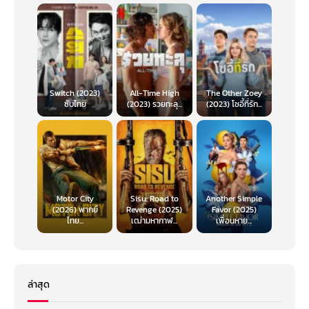
Switch (2023)
All-Time High
The Other Zoey
ซับไทย
(2023) รวยทะลุ...
(2023) โซอี้ที่รัก...
Motor City
Sisu: Road to
Another Simple
(2026) พากย์
Revenge (2025)
Favor (2025)
ไทย...
เฒ่ามหากาฬ...
เพื่อนหาย...
ล่าสุด