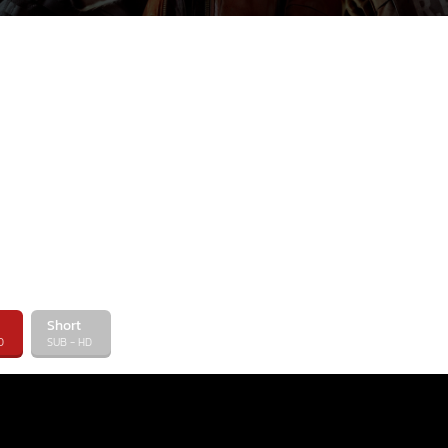
Short
D
SUB - HD