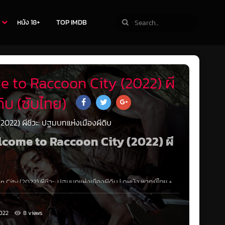
หนัง 18+
TOP IMDB
e to Raccoon City (2022) ผี
ิบ (ซับไทย)
022) ผีชีวะ: ปฐมบทแห่งเมืองผีดิบ
Welcome to Raccoon City (2022) ผี
 City (2022) ผีชีวะ: ปฐมบทแห่งเมืองผีดิบ
|
ดูหนัง
พากย์ไทย +
 คอร์เปอเรชั่น บริษัทยายักษ์ใหญ่เฟื่องฟู เมืองแรคคูนซิตี้กลับค่อย
ลายเป็นเมืองว่างเปล่า เหลือเพียงแต่ปีศาจร้ายที่ยังคงอยู่ภายใน
ลอดกาล ทำให้กลุ่มผู้รอดชีวิตต้องร่วมมือกันเพื่อค้นหาความจริง
022
8 views
รชั่นตอนกลางคืน