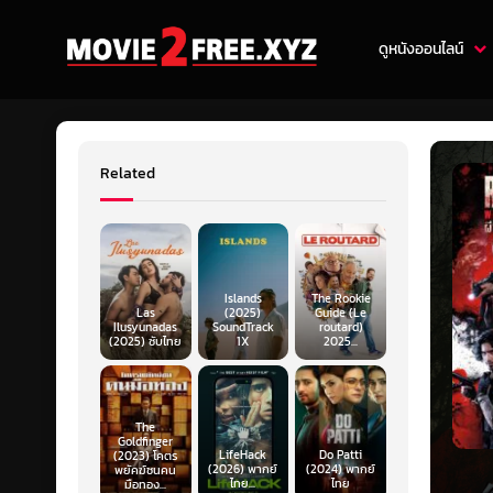
ดูหนังออนไลน์
Related
Islands
The Rookie
Las
(2025)
Guide (Le
Ilusyunadas
SoundTrack
routard)
(2025) ซับไทย
1X
2025...
The
Goldfinger
LifeHack
Do Patti
(2023) โคตร
(2026) พากย์
(2024) พากย์
พยัคฆ์ชนคน
ไทย...
ไทย
มือทอง...