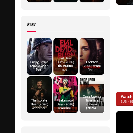
ล่าสุด
Evil Dead
Lucky Strike
Burn (2026)
Lockbox
(2026) พากย์
ผีอมตะแผด
(2026) พากย์
ไทย...
เผา...
ไทย...
Watch
Once Upon a
The Isolate
Sakamoto
Time in a
SUB - H
Thief (2026)
Days (2026)
Cinema
พากย์ไทย...
พากย์ไทย...
(2026)...