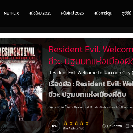
NETFLIX
หนังใหม่ 2025
หนังใหม่ 2026
หนังการ์ตูน
ดูซีรีย์
Resident Evil: Welcom
ชีวะ: ปฐมบทแห่งเมืองผีด
Resident Evil: Welcome to Raccoon City (2
เรื่องย่อ : Resident Evil: 
ชีวะ: ปฐมบทแห่งเมืองผีดิบ
ดูหนังออนไลน์ :
Resident Evil: Welcome to Raccoon
ซับไทย 1080P เต็มเรื่อง กาลครั้งหนึ่งเมื่ออัมเบรลล่า
ๆ ตายลงอย่างช้า ๆ ครั้นบริษัทหายจากไปเมืองก็กลับก
นั้น ทันใดที่ปีศาจถูกปลดปล่อยชาวเมืองก็เปลี่ยนไปต
0
Unknown
2
(No Ratings Yet)
เบื้องหลัง ด้วยการบุกเข้าไปในอัมเบรลล่า คอร์เปอเ