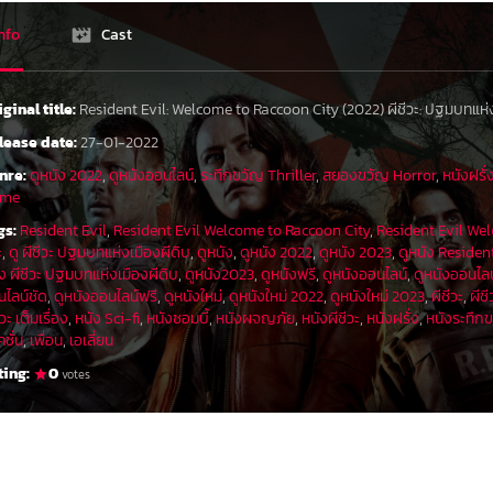
nfo
Cast
iginal title:
Resident Evil: Welcome to Raccoon City (2022) ผีชีวะ: ปฐมบทแห่ง
lease date:
27-01-2022
nre:
ดูหนัง 2022
,
ดูหนังออนไลน์
,
ระทึกขวัญ Thriller
,
สยองขวัญ Horror
,
หนังฝรั่
ime
gs:
Resident Evil
,
Resident Evil Welcome to Raccoon City
,
Resident Evil Wel
ะ
,
ดู ผีชีวะ ปฐมบทแห่งเมืองผีดิบ
,
ดูหนัง
,
ดูหนัง 2022
,
ดูหนัง 2023
,
ดูหนัง Residen
ง ผีชีวะ ปฐมบทแห่งเมืองผีดิบ
,
ดูหนัง2023
,
ดูหนังฟรี
,
ดูหนังออนไลน์
,
ดูหนังออนไล
นไลน์ชัด
,
ดูหนังออนไลน์ฟรี
,
ดูหนังใหม่
,
ดูหนังใหม่ 2022
,
ดูหนังใหม่ 2023
,
ผีชีวะ
,
ผีช
ีวะ เต็มเรื่อง
,
หนัง Sci-fi
,
หนังซอมบี้
,
หนังผจญภัย
,
หนังผีชีวะ
,
หนังฝรั่ง
,
หนังระทึก
ชั่น
,
เพื่อน
,
เอเลี่ยน
ting:
0
votes