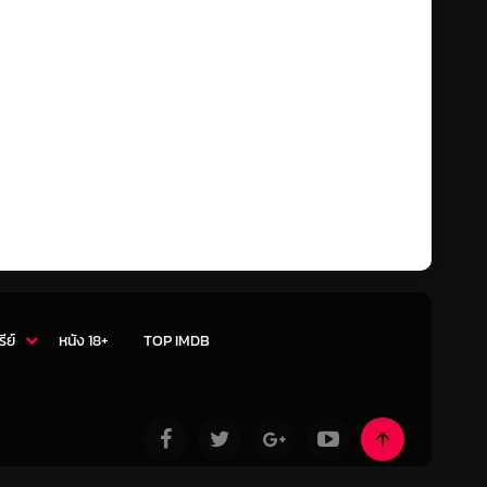
รีย์
หนัง 18+
TOP IMDB