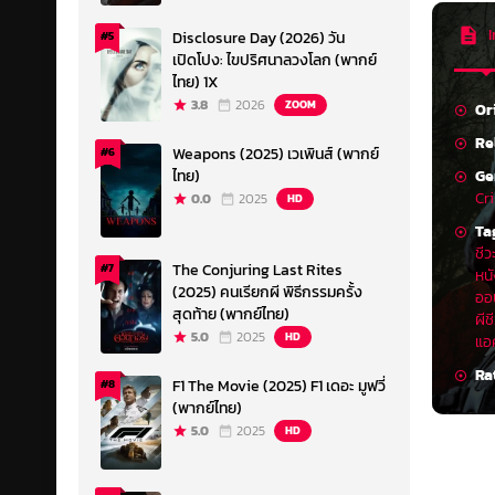
I
Disclosure Day (2026) วัน
#5
เปิดโปง: ไขปริศนาลวงโลก (พากย์
ไทย) 1X
3.8
2026
ZOOM
Or
Re
Weapons (2025) เวเพินส์ (พากย์
#6
Ge
ไทย)
Cr
0.0
2025
HD
Ta
ชีว
The Conjuring Last Rites
#7
หนั
(2025) คนเรียกผี พิธีกรรมครั้ง
ออ
สุดท้าย (พากย์ไทย)
ผีช
5.0
2025
HD
แอค
Ra
F1 The Movie (2025) F1 เดอะ มูฟวี่
#8
(พากย์ไทย)
5.0
2025
HD