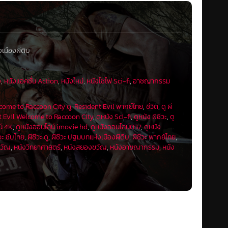
เมืองผีดิบ
ง
,
หนังแอคชั่น Action
,
หนังใหม่
,
หนังไซไฟ Sci-fi
,
อาชญากรรม
come to Raccoon City ดู
,
Resident Evil พากย์ไทย
,
ชีวิต
,
ดู ผี
t Evil Welcome to Raccoon City
,
ดูหนัง Sci-fi
,
ดูหนัง ผีชีวะ
,
ดู
น์ 4K
,
ดูหนังออนไลน์ imovie hd
,
ดูหนังออนไลน์037
,
ดูหนัง
ีวะ ซับไทย
,
ผีชีวะ ดู
,
ผีชีวะ ปฐมบทแห่งเมืองผีดิบ
,
ผีชีวะ พากย์ไทย
,
ขวัญ
,
หนังวิทยาศาสตร์
,
หนังสยองขวัญ
,
หนังอาชญากรรม
,
หนัง