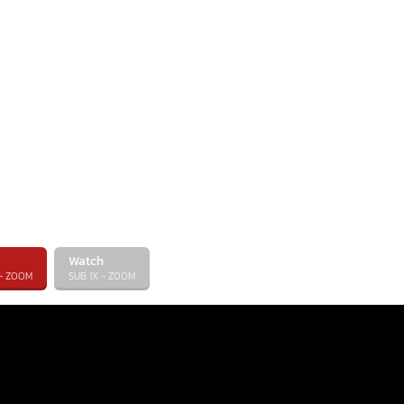
Watch
 - ZOOM
SUB 1X - ZOOM