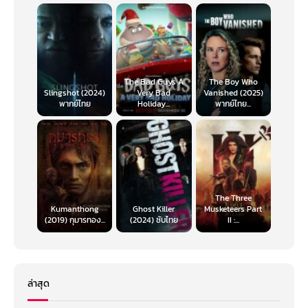
The Bad Guys A
The Boy Who
Slingshot (2024)
Very Bad
Vanished (2025)
พากย์ไทย
Holiday...
พากย์ไทย...
The Three
Kumanthong
Ghost Killer
Musketeers Part
(2019) กุมารทอง...
(2024) ซับไทย
II :...
ล่าสุด