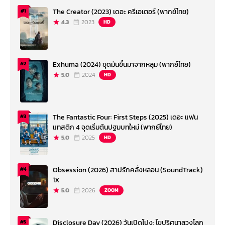
The Creator (2023) เดอะ ครีเอเตอร์ (พากย์ไทย)
#1
4.3
2023
HD
Exhuma (2024) ขุดมันขึ้นมาจากหลุม (พากย์ไทย)
#2
5.0
2024
HD
The Fantastic Four: First Steps (2025) เดอะ แฟน
#3
แทสติก 4 จุดเริ่มต้นปฐมบทใหม่ (พากย์ไทย)
5.0
2025
HD
Obsession (2026) สาปรักคลั่งหลอน (SoundTrack)
#4
1X
5.0
2026
ZOOM
Disclosure Day (2026) วันเปิดโปง: ไขปริศนาลวงโลก
#5