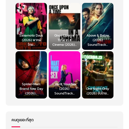
Sakamoto Days
Once Upon a
Above & Below
(2026) พากย์
Time in a
(2026)
ไทย...
Cinema (2026)...
SoundTrack...
Spider-Man:
I Want Your Sex
Brand New Day
(2026)
One Night Only
(2026)...
SoundTrack...
(2026) ซับไทย...
คนดูเยอะที่สุด