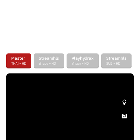
Master
Streamhls
Playhydrax
Streamhls
THAI - HD
สำรอง - HD
สำรอง - HD
SUB - HD