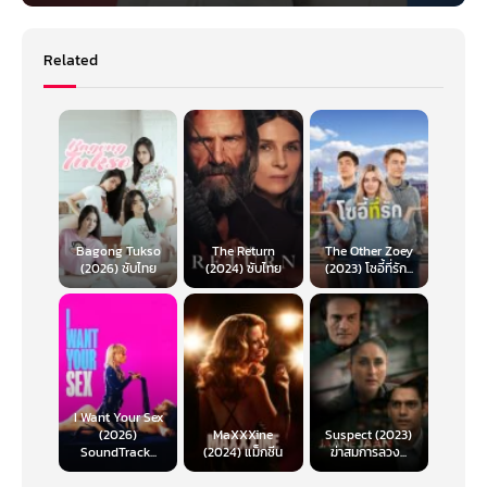
Related
Bagong Tukso
The Return
The Other Zoey
(2026) ซับไทย
(2024) ซับไทย
(2023) โซอี้ที่รัก...
I Want Your Sex
(2026)
MaXXXine
Suspect (2023)
SoundTrack...
(2024) แม็กซีน
ฆ่าสมการลวง...