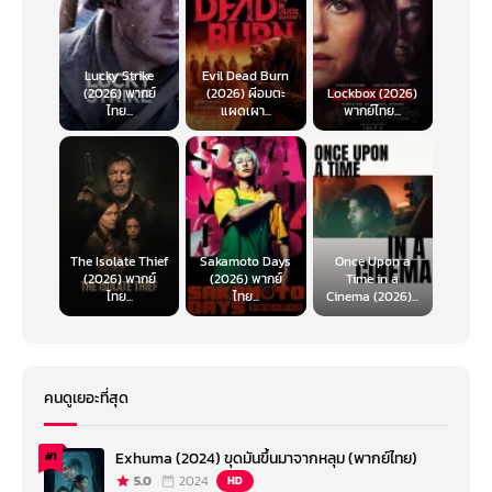
Lucky Strike
Evil Dead Burn
(2026) พากย์
(2026) ผีอมตะ
Lockbox (2026)
ไทย...
แผดเผา...
พากย์ไทย...
The Isolate Thief
Sakamoto Days
Once Upon a
(2026) พากย์
(2026) พากย์
Time in a
ไทย...
ไทย...
Cinema (2026)...
คนดูเยอะที่สุด
Exhuma (2024) ขุดมันขึ้นมาจากหลุม (พากย์ไทย)
#1
5.0
2024
HD