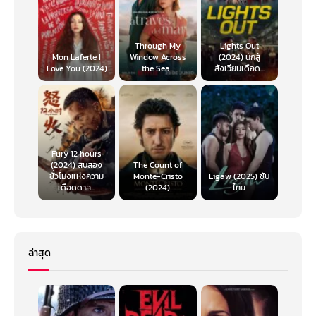
Through My
Lights Out
Mon Laferte I
Window Across
(2024) นักสู้
Love You (2024)
the Sea...
สังเวียนเดือด...
Fury 12 hours
(2024) สิบสอง
The Count of
ชั่วโมงแห่งความ
Monte-Cristo
Ligaw (2025) ซับ
เดือดดาล...
(2024)
ไทย
ล่าสุด