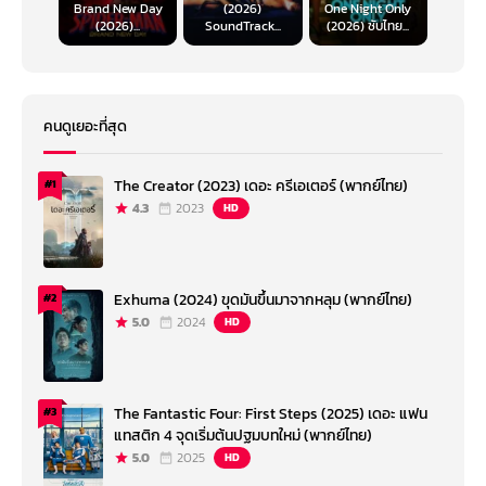
Brand New Day
(2026)
One Night Only
(2026)...
SoundTrack...
(2026) ซับไทย...
คนดูเยอะที่สุด
The Creator (2023) เดอะ ครีเอเตอร์ (พากย์ไทย)
#1
4.3
2023
HD
Exhuma (2024) ขุดมันขึ้นมาจากหลุม (พากย์ไทย)
#2
5.0
2024
HD
The Fantastic Four: First Steps (2025) เดอะ แฟน
#3
แทสติก 4 จุดเริ่มต้นปฐมบทใหม่ (พากย์ไทย)
5.0
2025
HD