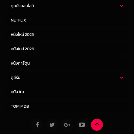
ดูหนังออนไลน์
หนังไทย
หนังฝรั่ง
NETFLIX
หนังเอเชีย
หนังเกาหลี
หนังใหม่ 2025
หนังจีน
หนังญี่ปุ่น
หนังใหม่ 2026
หนังการ์ตูน
ดูซีรีย์
ซีรี่ย์ไทย
ซีรีย์จีน
หนัง 18+
ซีรีย์ฝรั่ง
ซีรีย์เกาหลี
TOP IMDB