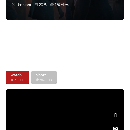
Unknown
2025
126 views
Watch
Short
THAI - HD
สำรอง - HD