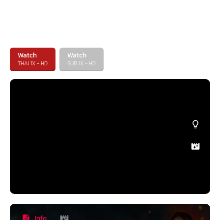
Watch
Watch
THAI 1X - HD
SUB 1X - HD
Info