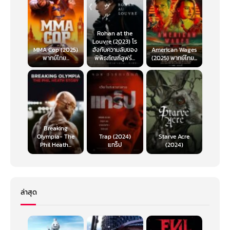
Rohan at the
Louvre (2023) โร
MMA Cop (2025)
ฮังกับความลับของ
American Wages
พากย์ไทย...
พิพิธภัณฑ์ลูฟร์...
(2025) พากย์ไทย...
Breaking
Olympia- The
Trap (2024)
Starve Acre
Phil Heath...
แทร็ป
(2024)
ล่าสุด