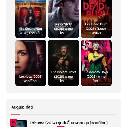
Lucky Strike
Evil Dead Burn
Ice Cream Man
(2026) พากย์
(2026) ผีอมตะ
(2026) หวานเย็น...
ไทย...
แผดเผา...
The Isolate Thief
Sakamoto Days
Lockbox (2026)
(2026) พากย์
(2026) พากย์
พากย์ไทย...
ไทย...
ไทย...
คนดูเยอะที่สุด
Exhuma (2024) ขุดมันขึ้นมาจากหลุม (พากย์ไทย)
#1