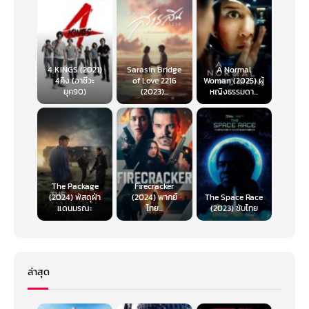
4 KINGS (2021)
Sarasin Bridge
A Normal
4คิง (อาชีวะ
of Love 2216
Woman (2025) ผู้
ยุค90)
(2023)...
หญิงธรรมดา...
The Package
Firecracker
(2024) พัสดุฝ่า
(2024) พากย์
The Space Race
แดนมรณะ
ไทย...
(2023) ซับไทย
ล่าสุด