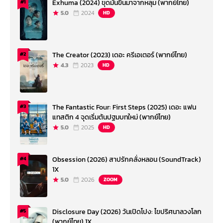
Exhuma (2024) ขุดมันขึ้นมาจากหลุม (พากย์ไทย)
#1
5.0
2024
HD
The Creator (2023) เดอะ ครีเอเตอร์ (พากย์ไทย)
#2
4.3
2023
HD
The Fantastic Four: First Steps (2025) เดอะ แฟน
#3
แทสติก 4 จุดเริ่มต้นปฐมบทใหม่ (พากย์ไทย)
5.0
2025
HD
Obsession (2026) สาปรักคลั่งหลอน (SoundTrack)
#4
1X
5.0
2026
ZOOM
Disclosure Day (2026) วันเปิดโปง: ไขปริศนาลวงโลก
#5
(พากย์ไทย) 1X