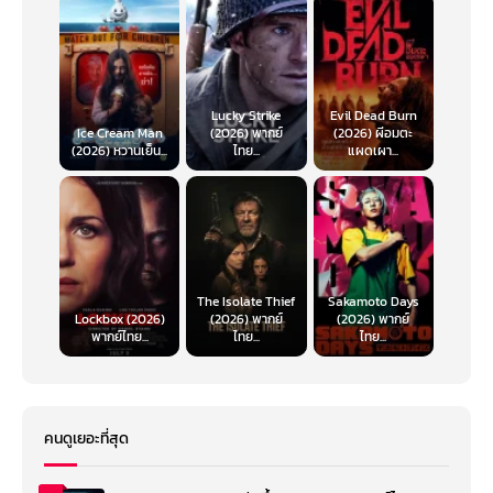
Lucky Strike
Evil Dead Burn
Ice Cream Man
(2026) พากย์
(2026) ผีอมตะ
(2026) หวานเย็น...
ไทย...
แผดเผา...
The Isolate Thief
Sakamoto Days
Lockbox (2026)
(2026) พากย์
(2026) พากย์
พากย์ไทย...
ไทย...
ไทย...
คนดูเยอะที่สุด