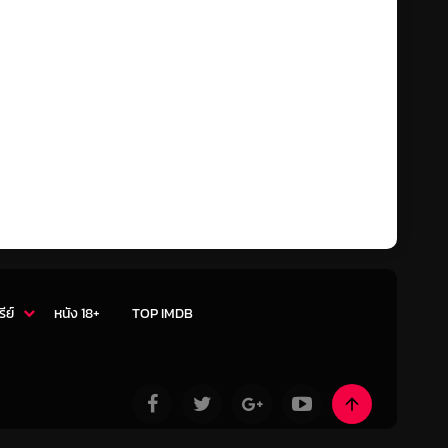
รีย์
หนัง 18+
TOP IMDB