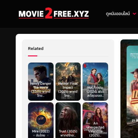
ดูหนังออนไลน์
Related
Henry Danger
Meteor: Final
The Movie
Impact
Hot Frosty
(2025) พากย์
(2025) พากย์
(2024) ฟรอ
ไทย...
ไทย...
สตี้สุดฮอต...
An
Unexpected
Mira (2022)
Trust (2025)
Valentine
ซับไทย
พากย์ไทย...
(2025)...