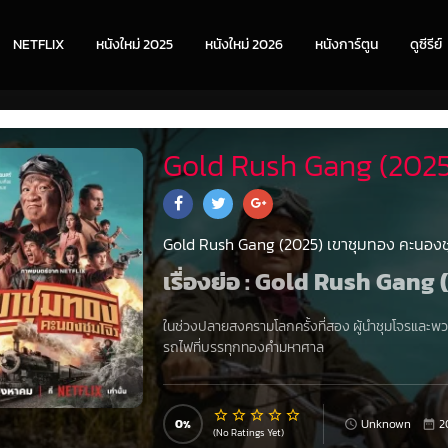
NETFLIX
หนังใหม่ 2025
หนังใหม่ 2026
หนังการ์ตูน
ดูซีรีย์
Gold Rush Gang (2025
Gold Rush Gang (2025) เขาชุมทอง คะนองช
เรื่องย่อ : Gold Rush Gang
ในช่วงปลายสงครามโลกครั้งที่สอง ผู้นำชุมโจรและพว
รถไฟที่บรรทุกทองคำมหาศาล
0
Unknown
2
(No Ratings Yet)