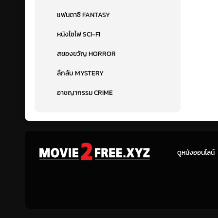
แฟนตาซี FANTASY
หนังไซไฟ SCI-FI
สยองขวัญ HORROR
ลึกลับ MYSTERY
อาชญากรรม CRIME
ดูหนังออนไลน์