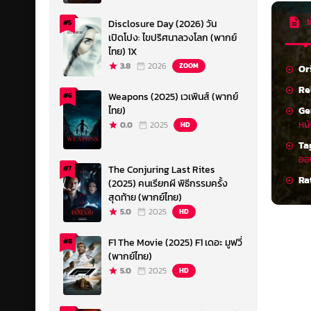
I
Disclosure Day (2026) วัน
#5
เปิดโปง: ไขปริศนาลวงโลก (พากย์
ไทย) 1X
3.8
2026
ZOOM
Or
Re
Weapons (2025) เวเพินส์ (พากย์
#6
Ge
ไทย)
หนั
0.0
2025
HD
Ta
ออ
The Conjuring Last Rites
#7
Ra
(2025) คนเรียกผี พิธีกรรมครั้ง
สุดท้าย (พากย์ไทย)
5.0
2025
HD
F1 The Movie (2025) F1 เดอะ มูฟวี่
#8
(พากย์ไทย)
5.0
2025
HD