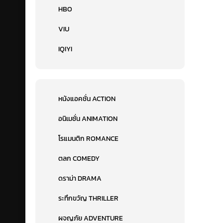
HBO
VIU
IQIYI
หนังแอคชั่น ACTION
อนิเมชั่น ANIMATION
โรแมนติก ROMANCE
ตลก COMEDY
ดราม่า DRAMA
ระทึกขวัญ THRILLER
ผจญภัย ADVENTURE