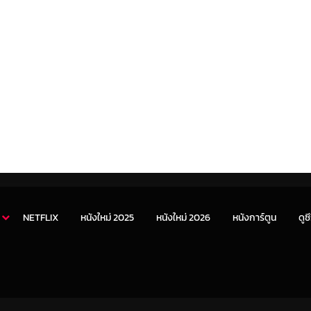
NETFLIX
หนังใหม่ 2025
หนังใหม่ 2026
หนังการ์ตูน
ดูซี