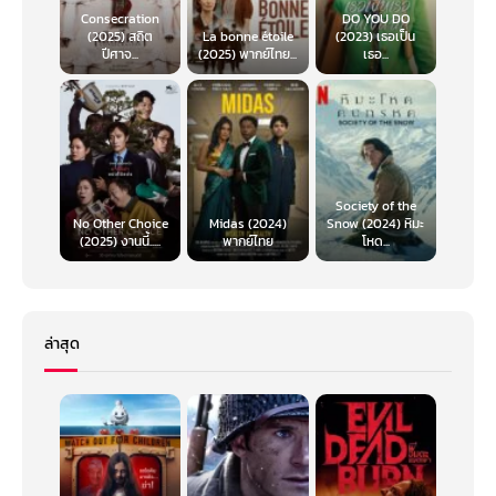
Consecration
DO YOU DO
(2025) สถิต
La bonne étoile
(2023) เธอเป็น
ปีศาจ...
(2025) พากย์ไทย...
เธอ...
Society of the
No Other Choice
Midas (2024)
Snow (2024) หิมะ
(2025) งานนี้.....
พากย์ไทย
โหด...
ล่าสุด