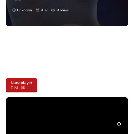
Unknown
2017
14 views
Nanaplayer
THAI - HD