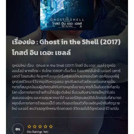
เรื่องย่อ : Ghost in the Shell (2017)
โกสต์ อิน เดอะ เชลล์
ดูหนังใหม่ เรื่อง
:
Ghost in the Shell (2017) โกสต์ อิน เดอะ เชลล์
|
ดูหนัง
ออนไลน์
พากย์ไทย
+
ซับไทย
1080P เต็มเรื่อง ในอนาคตอันใกล้ เมเจอร์ (สการ์
เลตต์ โจแฮนสัน) คือลูกครึ่งมนุษย์ครึ่งหุ่นยนต์คนแรกของโลก เธอคือมนุษย์ผู้
ถูกช่วยชีวิตเอาไว้จากอุบัติเหตุรุนแรง ถูกปรับแต่งด้วยไซเบอร์จนกลายเป็น
ทหารที่สมบูรณ์แบบผู้อุทิศตนให้กับการหยุดยั้งอาชญากรที่เป็นอันตรายที่สุดใน
โลก เมื่อการก่อการร้ายก้าวล้ำไปสู่ระดับใหม่ ซึ่งรวมถึงสามารถแฮ็คเข้าไปยัง
สมองของผู้คน และควบคุมพวกเขาได้ เมเจอร์มีคุณสมบัติอันโดดเด่นที่สามารถ
หยุดยั้งการก่อการร้ายแบบนี้ได้ ขณะที่เธอเตรียมตัวที่จะเผชิญหน้ากับศัตรูราย
ใหม่ เมเจอร์ พบว่าเธอถูกโกหกมาโดยตลอด ชีวิตเธอไม่ได้ถูกช่วยเอาไว้ แต่มัน
ถูกขโมยไป เธอจึงไม่ยอมหยุดจนกว่าจะค้นหาอดีตของตัวเองพบ และค้นหาว่า
ใครเป็นผู้กระทำกับเธอเช่นนี้ และหยุดพวกเขาก่อนที่พวกเขาจะทำแบบเดียวกันนี้
กับคนอื่น ๆ
0
(No Ratings Yet)