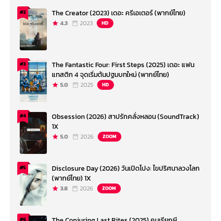
The Creator (2023) เดอะ ครีเอเตอร์ (พากย์ไทย)
#2
4.3
2023
HD
The Fantastic Four: First Steps (2025) เดอะ แฟน
#3
แทสติก 4 จุดเริ่มต้นปฐมบทใหม่ (พากย์ไทย)
5.0
2025
HD
Obsession (2026) สาปรักคลั่งหลอน (SoundTrack)
#4
1X
5.0
2026
ZOOM
Disclosure Day (2026) วันเปิดโปง: ไขปริศนาลวงโลก
#5
(พากย์ไทย) 1X
3.8
2026
ZOOM
The Conjuring Last Rites (2025) คนเรียกผี
#6