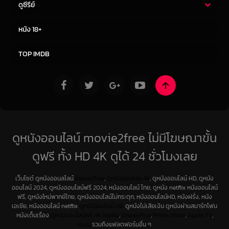
ดูซีรีย์
ซีรี่ย์ไทย
ซีรีย์จีน
หนัง 18+
ซีรีย์ฝรั่ง
ซีรีย์เกาหลี
TOP IMDB
ดูหนังออนไลน์ movie2free ไม่มีโฆษณาขั้น
ดูฟรี ทั้ง HD 4K ดูได้ 24 ชั่วโมงเลย
เว็บไซต์ ดูหนังออนลไลน์
movie2free
,
ดูหนังออนไลน์ 4K
, ดูหนังออนไลน์ HD, ดูหนัง
ออนไลน์ 2024, ดูหนังออนไลน์ฟรี 2024, หนังออนไลน์ ไทย, ดูหนัง netflix หนังออนไลน์
ฟรี, ดูหนังใหม่พากย์ไทย, ดูหนังออนไลน์ไม่กระตุก, หนังออนไลน์HD, หนังฝรั่ง, หนัง
เอเชีย, หนังออนไลน์ netflix
ดูหนังออนไลน์ HD
ดูหนังไม่เสียเงิน ดูหนังผ่านสมาร์ทโฟน
หนังเต็มเรื่อง
ดูหนังออนไลน์ฟรี 4K
Netfilx
,
DisneyPlus
,
Prime Video
,
Apple TV
,
Hulu
รวมถึงแฟลตฟอร์มอื่น ๆ