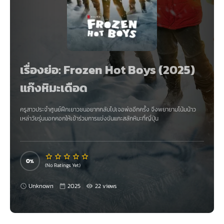
เรื่องย่อ: Frozen Hot Boys (2025)
แก๊งหิมะเดือด
ครูสาวประจำศูนย์ฝึกเยาวชนอยากกลับไปเจอพ่ออีกครั้ง จึงพยายามโน้มน้าว
เหล่าวัยรุ่นนอกคอกให้เข้าร่วมการแข่งขันแกะสลักหิมะที่ญี่ปุ่น
0
(No Ratings Yet)
Unknown
2025
22 views