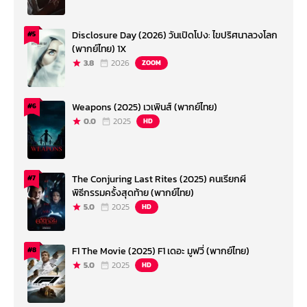
Disclosure Day (2026) วันเปิดโปง: ไขปริศนาลวงโลก
#5
(พากย์ไทย) 1X
3.8
2026
ZOOM
Weapons (2025) เวเพินส์ (พากย์ไทย)
#6
0.0
2025
HD
The Conjuring Last Rites (2025) คนเรียกผี
#7
พิธีกรรมครั้งสุดท้าย (พากย์ไทย)
5.0
2025
HD
F1 The Movie (2025) F1 เดอะ มูฟวี่ (พากย์ไทย)
#8
5.0
2025
HD