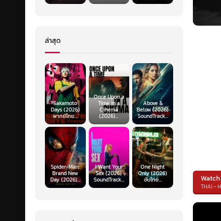
ล่าสุด
Once Upon a
Sakamoto
Time in a
Above &
Days (2026)
Cinema
Below (2026)
พากย์ไทย...
(2026)...
SoundTrack...
Spider-Man:
I Want Your
One Night
Brand New
Sex (2026)
Only (2026)
Watch
Day (2026)...
SoundTrack...
ซับไทย...
THAI - 