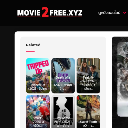
ดูหนังออนไลน์
Related
Death of a
Feel My
Unicorn
Voice (2026)
Tripped Up
(2025) พากย์
สัมผัสแห่ง
(2023) ซับไทย
ไทย...
เสียง...
Smurfs
Day of the
(2025) ส
Fight (2024)
Sweet Tooth
เมิร์ฟ...
พากย์ไทย
สวีททูธ...