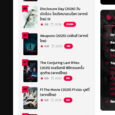
Disclosure Day (2026) วัน
#5
เปิดโปง: ไขปริศนาลวงโลก (พากย์
I
ไทย) 1X
3.8
2026
ZOOM
Or
Weapons (2025) เวเพินส์ (พากย์
#6
ไทย)
Re
0.0
2025
HD
Ge
ใหม
The Conjuring Last Rites
Ta
#7
(2025) คนเรียกผี พิธีกรรมครั้ง
St
สุดท้าย (พากย์ไทย)
Ki
กํา
5.0
2025
HD
Cr
หน
F1 The Movie (2025) F1 เดอะ มูฟวี่
#8
หน
(พากย์ไทย)
5.0
2025
HD
Ra