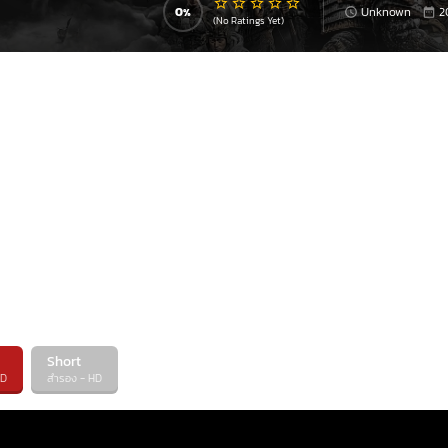
0
Unknown
2
(No Ratings Yet)
Short
HD
สำรอง - HD