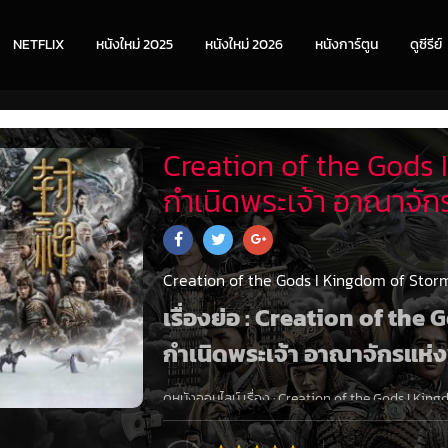
NETFLIX
หนังใหม่ 2025
หนังใหม่ 2026
หนังการ์ตูน
ดูซีรีย์
Creation of the Gods 
กําเนิดพระเจ้า อาณาจัก
Creation of the Gods I Kingdom of Storms
เรื่องย่อ : Creation of th
กําเนิดพระเจ้า อาณาจักรแห่
ดูหนังออนไลน์ เรื่อง
:
Creation of the Gods I King
ออนไลน์
พากย์ไทย
+
ซับไทย
1080P
เต็มเรื่อง เมื่
นักพรตเชียนจึงต้องนำม้วนกระดาษศักดิ์สิทธิ์มายังโ