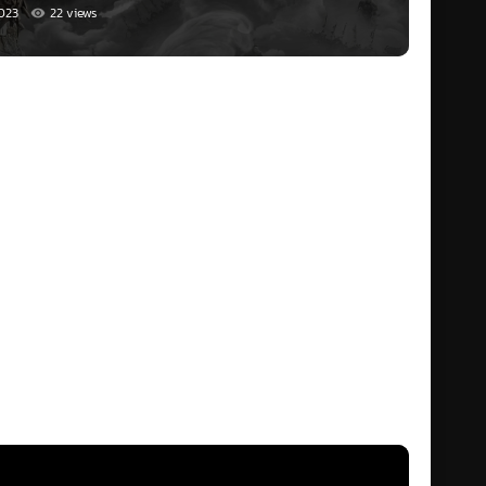
023
22 views