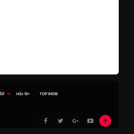
รีย์
หนัง 18+
TOP IMDB