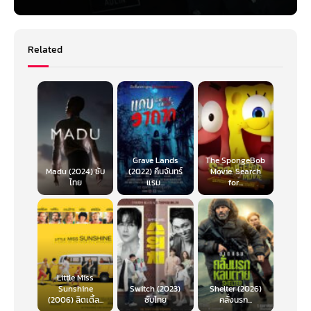
Related
Grave Lands
The SpongeBob
Madu (2024) ซับ
(2022) คืนจันทร์
Movie: Search
ไทย
แรม...
for...
Little Miss
Sunshine
Switch (2023)
Shelter (2026)
(2006) ลิตเติ้ล...
ซับไทย
คลั่งนรก...