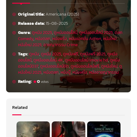
Original title:
Americana (2025)
Release date:
15-08-2025
Genre:
ดูหนัง 2025
,
ดูหนังออนไลน์
,
ดูหนังออนไลน์ 2025
,
ตลก
Comedy
,
หนังตลก
,
หนังฝรั่ง
,
หนังแอคชั่น Action
,
หนังใหม่
,
หนังใหม่ 2025
,
อาชญากรรม Crime
Tags:
ดูหนัง
,
ดูหนัง 2025
,
ดูหนังฟรี
,
ดูหนังฟรี 2025
,
ดูหนัง
ออนไลน์
,
ดูหนังออนไลน์ 4K
,
ดูหนังออนไลน์ imovie hd
,
ดูหนัง
ออนไลน์037
,
ดูหนังออนไลน์ชัด
,
ดูหนังออนไลน์ฟรี
,
ดูหนังใหม่
,
ดู
หนังใหม่ 2025
,
หนังตลก
,
หนังบู๊
,
หนังฝรั่ง
,
หนังอาชญากรรม
Rating:
0
votes
Related