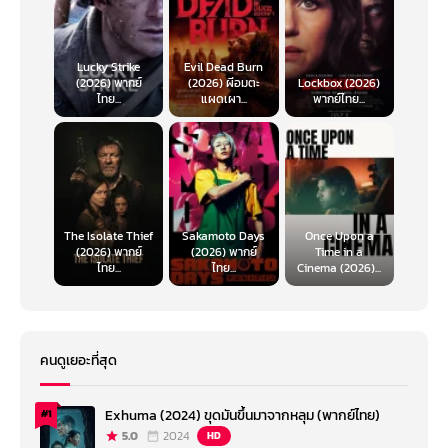
Lucky Strike
Evil Dead Burn
(2026) พากย์
(2026) ผีอมตะ
Lockbox (2026)
ไทย...
แผดเผา...
พากย์ไทย...
The Isolate Thief
Sakamoto Days
Once Upon a
(2026) พากย์
(2026) พากย์
Time in a
ไทย...
ไทย...
Cinema (2026)...
คนดูเยอะที่สุด
Exhuma (2024) ขุดมันขึ้นมาจากหลุม (พากย์ไทย)
#1
5.0
2024
HD