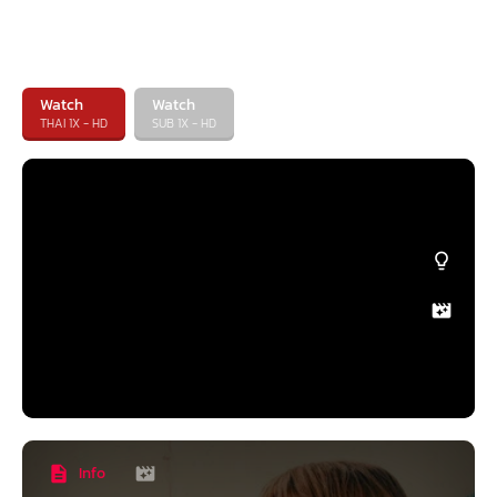
Watch
Watch
THAI 1X - HD
SUB 1X - HD
Info