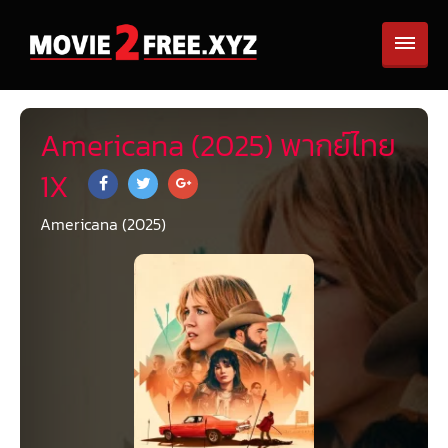
Americana (2025) พากย์ไทย
1X
Americana (2025)